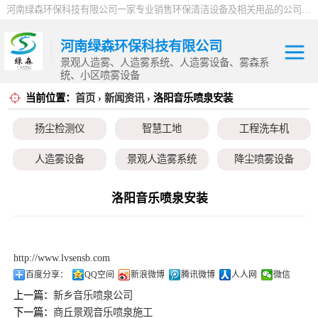
河南绿森环保科技有限公司一家专业销售环保清洁设备及相关用品的公司，产品包括：音乐喷泉、雾森系统、人造雾设备、景观人造雾、人造雾系统、小区喷雾设备、高压喷雾降尘设备、料仓喷雾除尘系统、喷雾降温加湿设备、郑州喷雾消毒设备，等八大系列上百个品种。
河南绿森环保科技有限公司
景观人造雾、人造雾系统、人造雾设备、雾森系
统、小区喷雾设备
当前位置：
首页
›
新闻资讯
› 洛阳音乐喷泉安装
扬尘检测仪
扬尘检测仪
智慧工地
工程洗车机
智慧工地
人造雾设备
景观人造雾系统
降尘喷雾设备
工程洗车机
小区喷雾设备
高空除尘雾桩
广场音乐喷泉
洛阳音乐喷泉安装
人造雾设备
音乐喷泉
雾森系统
景观人造雾系统
http://www.lvsensb.com
降尘喷雾设备
百度分享：
QQ空间
新浪微博
腾讯微博
人人网
微信
上一篇：
新乡音乐喷泉公司
小区喷雾设备
下一篇：
商丘景观音乐喷泉施工