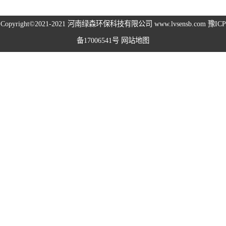
高空除尘雾桩
Copyright©2021-2021
河南绿森环保科技有限公司
www.lvsensb.com
豫ICP
备17006541号
网站地图
广场音乐喷泉
音乐喷泉
雾森系统