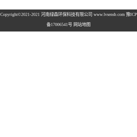
高空除尘雾桩
Copyright©2021-2021
河南绿森环保科技有限公司
www.lvsensb.com
豫ICP
备17006541号
网站地图
广场音乐喷泉
音乐喷泉
雾森系统