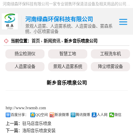
河南绿森环保科技有限公司一家专业销售环保清洁设备及相关用品的公司，产品包括：音乐喷泉、雾森系统、人造雾设备、景观人造雾、人造雾系统、小区喷雾设备、高压喷雾降尘设备、料仓喷雾除尘系统、喷雾降温加湿设备、郑州喷雾消毒设备，等八大系列上百个品种。
河南绿森环保科技有限公司
景观人造雾、人造雾系统、人造雾设备、雾森系
统、小区喷雾设备
当前位置：
首页
›
新闻资讯
› 新乡音乐喷泉公司
扬尘检测仪
扬尘检测仪
智慧工地
工程洗车机
智慧工地
人造雾设备
景观人造雾系统
降尘喷雾设备
工程洗车机
小区喷雾设备
高空除尘雾桩
广场音乐喷泉
新乡音乐喷泉公司
人造雾设备
音乐喷泉
雾森系统
景观人造雾系统
http://www.lvsensb.com
降尘喷雾设备
百度分享：
QQ空间
新浪微博
腾讯微博
人人网
微信
上一篇：
驻马店音乐喷泉
小区喷雾设备
下一篇：
洛阳音乐喷泉安装