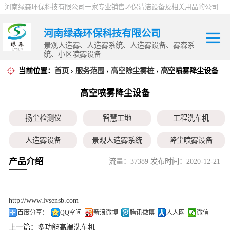
河南绿森环保科技有限公司一家专业销售环保清洁设备及相关用品的公司，产品包括：音乐喷泉、雾森系统、人造雾设备、景观人造雾、人造雾系统、小区喷雾设备、高压喷雾降尘设备、料仓喷雾除尘系统、喷雾降温加湿设备、郑州喷雾消毒设备，等八大系列上百个品种。
河南绿森环保科技有限公司
景观人造雾、人造雾系统、人造雾设备、雾森系
统、小区喷雾设备
当前位置：
首页
›
服务范围
›
高空除尘雾桩
› 高空喷雾降尘设备
扬尘检测仪
高空喷雾降尘设备
智慧工地
扬尘检测仪
智慧工地
工程洗车机
工程洗车机
人造雾设备
景观人造雾系统
降尘喷雾设备
人造雾设备
产品介绍
流量：37389 发布时间：2020-12-21
小区喷雾设备
高空除尘雾桩
广场音乐喷泉
景观人造雾系统
音乐喷泉
雾森系统
降尘喷雾设备
http://www.lvsensb.com
百度分享：
QQ空间
新浪微博
腾讯微博
人人网
微信
小区喷雾设备
上一篇：
多功能高端洗车机