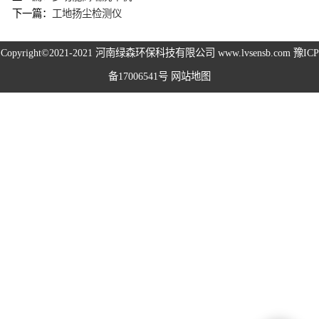
下一篇：
工地扬尘检测仪
高空除尘雾桩
Copyright©2021-2021
河南绿森环保科技有限公司
www.lvsensb.com
豫ICP
广场音乐喷泉
备17006541号
网站地图
音乐喷泉
雾森系统