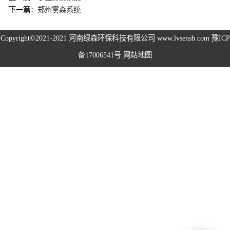
下一篇：
郑州雾森系统
高空除尘雾桩
Copyright©2021-2021
河南绿森环保科技有限公司
www.lvsensb.com
豫ICP
广场音乐喷泉
备17006541号
网站地图
音乐喷泉
雾森系统