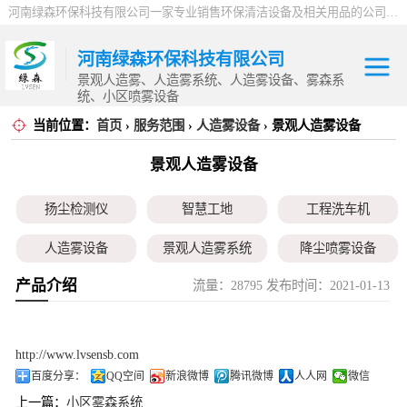
河南绿森环保科技有限公司一家专业销售环保清洁设备及相关用品的公司，产品包括：音乐喷泉、雾森系统、人造雾设备、景观人造雾、人造雾系统、小区喷雾设备、高压喷雾降尘设备、料仓喷雾除尘系统、喷雾降温加湿设备、郑州喷雾消毒设备，等八大系列上百个品种。
河南绿森环保科技有限公司
景观人造雾、人造雾系统、人造雾设备、雾森系
统、小区喷雾设备
当前位置：
首页
›
服务范围
›
人造雾设备
› 景观人造雾设备
扬尘检测仪
景观人造雾设备
智慧工地
扬尘检测仪
智慧工地
工程洗车机
工程洗车机
人造雾设备
景观人造雾系统
降尘喷雾设备
人造雾设备
产品介绍
流量：28795 发布时间：2021-01-13
小区喷雾设备
高空除尘雾桩
广场音乐喷泉
景观人造雾系统
音乐喷泉
雾森系统
降尘喷雾设备
http://www.lvsensb.com
百度分享：
QQ空间
新浪微博
腾讯微博
人人网
微信
小区喷雾设备
上一篇：
小区雾森系统