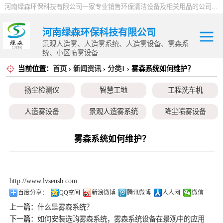
河南绿森环保科技有限公司一家专业销售环保清洁设备及相关用品的公司，产品包括：音乐喷泉、雾森系统、人造雾设备、景观人造雾、人造雾系统、小区喷雾设备、高压喷雾降尘设备、料仓喷雾除尘系统、喷雾降温加湿设备、郑州喷雾消毒设备，等八大系列上百个品种。
河南绿森环保科技有限公司
景观人造雾、人造雾系统、人造雾设备、雾森系
统、小区喷雾设备
当前位置：
首页
›
新闻资讯
›
分类1
› 雾森系统如何维护？
扬尘检测仪
扬尘检测仪
智慧工地
工程洗车机
智慧工地
人造雾设备
景观人造雾系统
降尘喷雾设备
工程洗车机
小区喷雾设备
高空除尘雾桩
广场音乐喷泉
雾森系统如何维护？
人造雾设备
音乐喷泉
雾森系统
景观人造雾系统
http://www.lvsensb.com
降尘喷雾设备
百度分享：
QQ空间
新浪微博
腾讯微博
人人网
微信
上一篇：
什么是雾森系统？
小区喷雾设备
下一篇：
如何安装选购雾森系统，雾森系统设备在景观中的应用