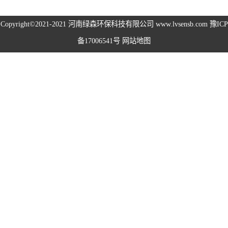
高空除尘雾桩
Copyright©2021-2021
河南绿森环保科技有限公司
www.lvsensb.com
豫ICP
备17006541号
网站地图
广场音乐喷泉
音乐喷泉
雾森系统