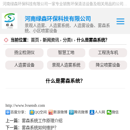
河南绿森环保科技有限公司一家专业销售环保清洁设备及相关用品的公司，产品包括：音乐喷泉、雾森系统、人造雾设备、景观人造雾、人造雾系统、小区喷雾设备、高压喷雾降尘设备、料仓喷雾除尘系统、喷雾降温加湿设备、郑州喷雾消毒设备，等八大系列上百个品种。
河南绿森环保科技有限公司
景观人造雾、人造雾系统、人造雾设备、雾森系
统、小区喷雾设备
当前位置：
首页
›
新闻资讯
›
分类1
› 什么是雾森系统？
扬尘检测仪
扬尘检测仪
智慧工地
工程洗车机
智慧工地
人造雾设备
景观人造雾系统
降尘喷雾设备
工程洗车机
小区喷雾设备
高空除尘雾桩
广场音乐喷泉
什么是雾森系统？
人造雾设备
音乐喷泉
雾森系统
景观人造雾系统
http://www.lvsensb.com
降尘喷雾设备
百度分享：
QQ空间
新浪微博
腾讯微博
人人网
微信
上一篇：
雾森系统工作原理介绍
小区喷雾设备
下一篇：
雾森系统如何维护？