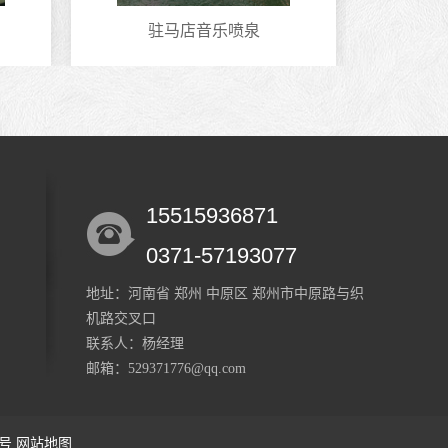
驻马店音乐喷泉
开
15515936871
0371-57193077
地址：河南省 郑州 中原区 郑州市中原路与织
机路交叉口
联系人：杨经理
邮箱：529371776@qq.com
1号
网站地图