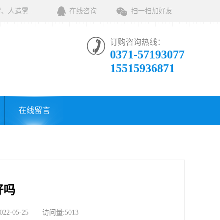
河南绿森环保科技有限公司一家专业销售环保清洁设备及相关用品的公司，产品包括：音乐喷泉、雾森系统、人造雾设备、景观人造雾、人造雾系统、小区喷雾设备、高压喷雾降尘设备、料仓喷雾除尘系统、喷雾降温加湿设备、郑州喷雾消毒设备，等八大系列上百个品种。
在线咨询
扫一扫加好友
订购咨询热线：
0371-57193077
15515936871
在线留言
好吗
05-25 访问量:5013