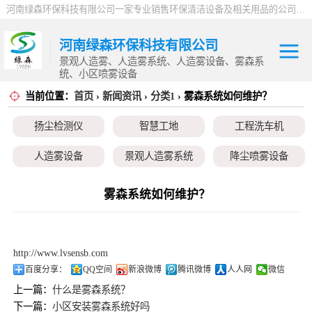
河南绿森环保科技有限公司一家专业销售环保清洁设备及相关用品的公司，产品包括：音乐喷泉、雾森系统、人造雾设备、景观人造雾、人造雾系统、小区喷雾设备、高压喷雾降尘设备、料仓喷雾除尘系统、喷雾降温加湿设备、郑州喷雾消毒设备，等八大系列上百个品种。
河南绿森环保科技有限公司
景观人造雾、人造雾系统、人造雾设备、雾森系
统、小区喷雾设备
当前位置：
首页
›
新闻资讯
›
分类1
› 雾森系统如何维护？
扬尘检测仪
扬尘检测仪
智慧工地
工程洗车机
智慧工地
人造雾设备
景观人造雾系统
降尘喷雾设备
工程洗车机
小区喷雾设备
高空除尘雾桩
广场音乐喷泉
雾森系统如何维护？
人造雾设备
音乐喷泉
雾森系统
景观人造雾系统
http://www.lvsensb.com
降尘喷雾设备
百度分享：
QQ空间
新浪微博
腾讯微博
人人网
微信
上一篇：
什么是雾森系统？
小区喷雾设备
下一篇：
小区安装雾森系统好吗