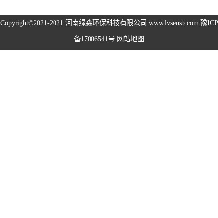
高空除尘雾桩
Copyright©2021-2021
河南绿森环保科技有限公司
www.lvsensb.com
豫ICP
备17006541号
网站地图
广场音乐喷泉
音乐喷泉
雾森系统