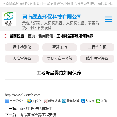
河南绿森环保科技有限公司一家专业销售环保清洁设备及相关用品的公司，产品包括：音乐喷泉、雾森系统、人造雾设备、景观人造雾、人造雾系统、小区喷雾设备、高压喷雾降尘设备、料仓喷雾除尘系统、喷雾降温加湿设备、郑州喷雾消毒设备，等八大系列上百个品种。
河南绿森环保科技有限公司
景观人造雾、人造雾系统、人造雾设备、雾森系
统、小区喷雾设备
当前位置：
首页
›
新闻资讯
› 工地降尘雾炮如何保养
扬尘检测仪
扬尘检测仪
智慧工地
工程洗车机
智慧工地
人造雾设备
景观人造雾系统
降尘喷雾设备
工程洗车机
小区喷雾设备
高空除尘雾桩
广场音乐喷泉
工地降尘雾炮如何保养
人造雾设备
音乐喷泉
雾森系统
景观人造雾系统
http://www.lvsensb.com
降尘喷雾设备
百度分享：
QQ空间
新浪微博
腾讯微博
人人网
微信
上一篇：
新密工程洗轮机施工
小区喷雾设备
下一篇：
鹰潭高压冷雾工程安装