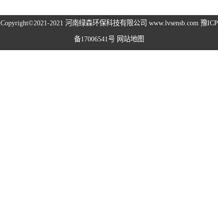
高空除尘雾桩
Copyright©2021-2021
河南绿森环保科技有限公司
www.lvsensb.com
豫ICP
备17006541号
网站地图
广场音乐喷泉
音乐喷泉
雾森系统