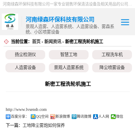
河南绿森环保科技有限公司一家专业销售环保清洁设备及相关用品的公司，产品包括：音乐喷泉、雾森系统、人造雾设备、景观人造雾、人造雾系统、小区喷雾设备、高压喷雾降尘设备、料仓喷雾除尘系统、喷雾降温加湿设备、郑州喷雾消毒设备，等八大系列上百个品种。
河南绿森环保科技有限公司
景观人造雾、人造雾系统、人造雾设备、雾森系
统、小区喷雾设备
当前位置：
首页
›
新闻资讯
› 新密工程洗轮机施工
扬尘检测仪
扬尘检测仪
智慧工地
工程洗车机
智慧工地
人造雾设备
景观人造雾系统
降尘喷雾设备
工程洗车机
小区喷雾设备
高空除尘雾桩
广场音乐喷泉
新密工程洗轮机施工
人造雾设备
音乐喷泉
雾森系统
景观人造雾系统
http://www.lvsensb.com
降尘喷雾设备
百度分享：
QQ空间
新浪微博
腾讯微博
人人网
微信
下一篇：
工地降尘雾炮如何保养
小区喷雾设备