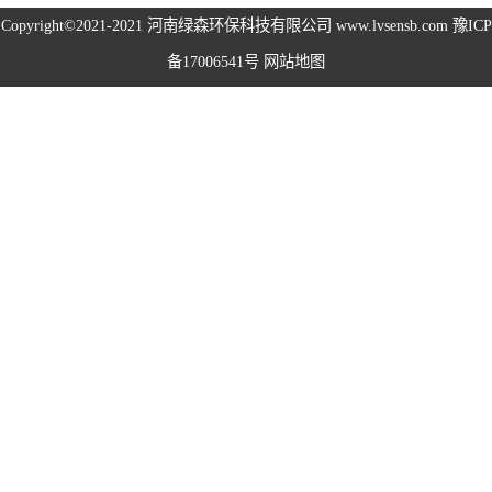
Copyright©2021-2021
河南绿森环保科技有限公司
www.lvsensb.com
豫ICP
高空除尘雾桩
备17006541号
网站地图
广场音乐喷泉
音乐喷泉
雾森系统