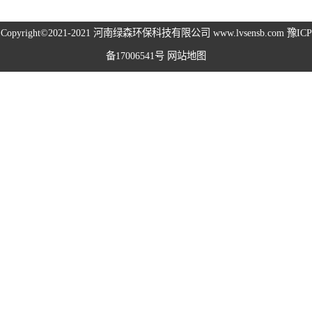
高空除尘雾桩
Copyright©2021-2021
河南绿森环保科技有限公司
www.lvsensb.com
豫ICP
备17006541号
网站地图
广场音乐喷泉
音乐喷泉
雾森系统