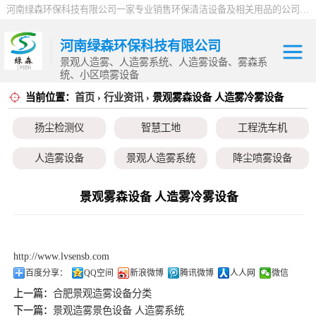
河南绿森环保科技有限公司一家专业销售环保清洁设备及相关用品的公司，产品包括：音乐喷泉、雾森系统、人造雾设备、景观人造雾、人造雾系统、小区喷雾设备、高压喷雾降尘设备、料仓喷雾除尘系统、喷雾降温加湿设备、郑州喷雾消毒设备，等八大系列上百个品种。
河南绿森环保科技有限公司
景观人造雾、人造雾系统、人造雾设备、雾森系
统、小区喷雾设备
当前位置：
首页
›
行业资讯
› 景观雾森设备 人造雾冷雾设备
扬尘检测仪
扬尘检测仪
智慧工地
工程洗车机
智慧工地
人造雾设备
景观人造雾系统
降尘喷雾设备
工程洗车机
小区喷雾设备
高空除尘雾桩
广场音乐喷泉
景观雾森设备 人造雾冷雾设备
人造雾设备
音乐喷泉
雾森系统
景观人造雾系统
http://www.lvsensb.com
降尘喷雾设备
百度分享：
QQ空间
新浪微博
腾讯微博
人人网
微信
上一篇：
合肥景观造雾设备分类
小区喷雾设备
下一篇：
景观造雾景色设备 人造雾系统