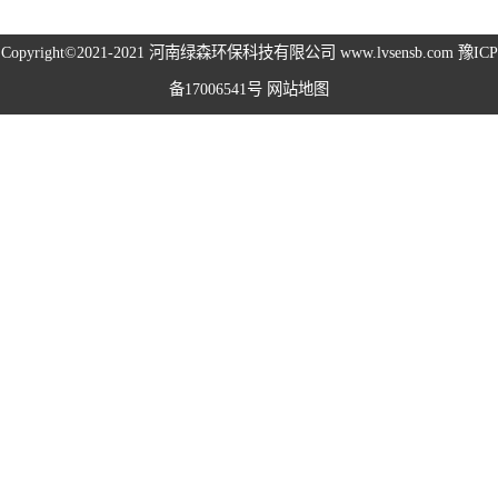
高空除尘雾桩
Copyright©2021-2021
河南绿森环保科技有限公司
www.lvsensb.com
豫ICP
备17006541号
网站地图
广场音乐喷泉
音乐喷泉
雾森系统