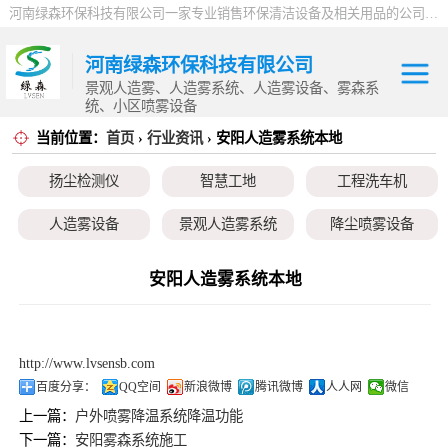
河南绿森环保科技有限公司一家专业销售环保清洁设备及相关用品的公司，产品包括：音乐喷泉、雾森系统、人造雾设备、景观人造雾、人造雾系统、小区喷雾设备、高压喷雾降尘设备、料仓喷雾除尘系统、喷雾降温加湿设备、郑州喷雾消毒设备，等八大系列上百个品种。
河南绿森环保科技有限公司
景观人造雾、人造雾系统、人造雾设备、雾森系
统、小区喷雾设备
当前位置：
首页
›
行业资讯
› 安阳人造雾系统本地
扬尘检测仪
扬尘检测仪
智慧工地
工程洗车机
智慧工地
人造雾设备
景观人造雾系统
降尘喷雾设备
工程洗车机
小区喷雾设备
高空除尘雾桩
广场音乐喷泉
安阳人造雾系统本地
人造雾设备
音乐喷泉
雾森系统
景观人造雾系统
http://www.lvsensb.com
降尘喷雾设备
百度分享：
QQ空间
新浪微博
腾讯微博
人人网
微信
上一篇：
户外喷雾降温系统降温功能
小区喷雾设备
下一篇：
安阳雾森系统施工