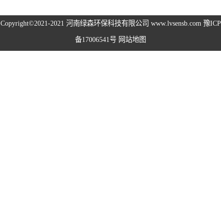
高空除尘雾桩
Copyright©2021-2021
河南绿森环保科技有限公司
www.lvsensb.com
豫ICP
备17006541号
网站地图
广场音乐喷泉
音乐喷泉
雾森系统