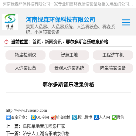
河南绿森环保科技有限公司一家专业销售环保清洁设备及相关用品的公司，产品包括：音乐喷泉、雾森系统、人造雾设备、景观人造雾、人造雾系统、小区喷雾设备、高压喷雾降尘设备、料仓喷雾除尘系统、喷雾降温加湿设备、郑州喷雾消毒设备，等八大系列上百个品种。
河南绿森环保科技有限公司
景观人造雾、人造雾系统、人造雾设备、雾森系
统、小区喷雾设备
当前位置：
首页
›
新闻资讯
› 鄂尔多斯音乐喷泉价格
扬尘检测仪
扬尘检测仪
智慧工地
工程洗车机
智慧工地
人造雾设备
景观人造雾系统
降尘喷雾设备
工程洗车机
小区喷雾设备
高空除尘雾桩
广场音乐喷泉
鄂尔多斯音乐喷泉价格
人造雾设备
音乐喷泉
雾森系统
景观人造雾系统
http://www.lvsensb.com
降尘喷雾设备
百度分享：
QQ空间
新浪微博
腾讯微博
人人网
微信
上一篇：
阜阳旱地音乐喷泉厂家
小区喷雾设备
下一篇：
济宁人工湖音乐喷泉价格