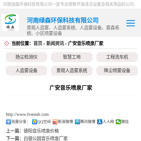
河南绿森环保科技有限公司一家专业销售环保清洁设备及相关用品的公司，产品包括：音乐喷泉、雾森系统、人造雾设备、景观人造雾、人造雾系统、小区喷雾设备、高压喷雾降尘设备、料仓喷雾除尘系统、喷雾降温加湿设备、郑州喷雾消毒设备，等八大系列上百个品种。
河南绿森环保科技有限公司
景观人造雾、人造雾系统、人造雾设备、雾森系
统、小区喷雾设备
当前位置：
首页
›
新闻资讯
› 广安音乐喷泉厂家
扬尘检测仪
扬尘检测仪
智慧工地
工程洗车机
智慧工地
人造雾设备
景观人造雾系统
降尘喷雾设备
工程洗车机
小区喷雾设备
高空除尘雾桩
广场音乐喷泉
广安音乐喷泉厂家
人造雾设备
音乐喷泉
雾森系统
景观人造雾系统
http://www.lvsensb.com
降尘喷雾设备
百度分享：
QQ空间
新浪微博
腾讯微博
人人网
微信
上一篇：
德阳音乐喷泉价格
小区喷雾设备
下一篇：
白银公园音乐喷泉厂家