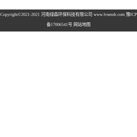
高空除尘雾桩
Copyright©2021-2021
河南绿森环保科技有限公司
www.lvsensb.com
豫ICP
备17006541号
网站地图
广场音乐喷泉
音乐喷泉
雾森系统