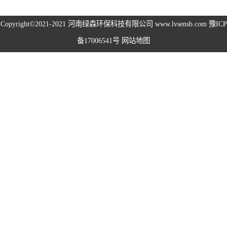
高空除尘雾桩
Copyright©2021-2021
河南绿森环保科技有限公司
www.lvsensb.com
豫ICP
备17006541号
网站地图
广场音乐喷泉
音乐喷泉
雾森系统