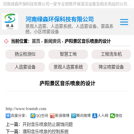
河南绿森环保科技有限公司一家专业销售环保清洁设备及相关用品的公司，产品包括：音乐喷泉、雾森系统、人造雾设备、景观人造雾、人造雾系统、小区喷雾设备、高压喷雾降尘设备、料仓喷雾除尘系统、喷雾降温加湿设备、郑州喷雾消毒设备，等八大系列上百个品种。
河南绿森环保科技有限公司
景观人造雾、人造雾系统、人造雾设备、雾森系
统、小区喷雾设备
当前位置：
首页
›
新闻资讯
› 庐阳景区音乐喷泉的设计
扬尘检测仪
扬尘检测仪
智慧工地
工程洗车机
智慧工地
人造雾设备
景观人造雾系统
降尘喷雾设备
工程洗车机
小区喷雾设备
高空除尘雾桩
广场音乐喷泉
庐阳景区音乐喷泉的设计
人造雾设备
音乐喷泉
雾森系统
景观人造雾系统
http://www.lvsensb.com
降尘喷雾设备
百度分享：
QQ空间
新浪微博
腾讯微博
人人网
微信
上一篇：
开封音乐喷泉防止腐蚀问题
小区喷雾设备
下一篇：
濮阳音乐喷泉的控制系统