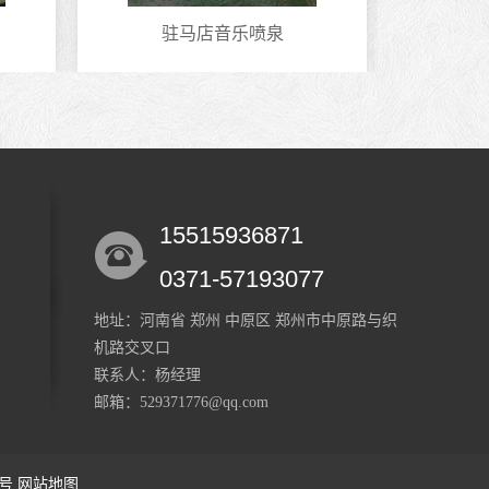
驻马店音乐喷泉
开
15515936871
0371-57193077
地址：河南省 郑州 中原区 郑州市中原路与织
机路交叉口
联系人：杨经理
邮箱：529371776@qq.com
1号
网站地图