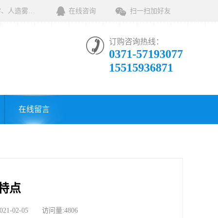
河南绿森环保科技有限公司一家专业销售环保清洁设备及相关用品的公司，产品包括：音乐喷泉、雾森系统、人造雾设备、景观人造雾、人造雾系统、小区喷雾设备、高压喷雾降尘设备、料仓喷雾除尘系统、喷雾降温加湿设备、郑州喷雾消毒设备，等八大系列上百个品种。
在线咨询
扫一扫加好友
订购咨询热线：
0371-57193077
15515936871
在线留言
特点
02-05 访问量:4806