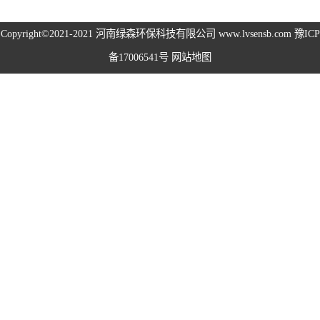
高空除尘雾桩
Copyright©2021-2021
河南绿森环保科技有限公司
www.lvsensb.com
豫ICP
备17006541号
网站地图
广场音乐喷泉
音乐喷泉
雾森系统