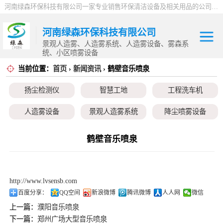
河南绿森环保科技有限公司一家专业销售环保清洁设备及相关用品的公司，产品包括：音乐喷泉、雾森系统、人造雾设备、景观人造雾、人造雾系统、小区喷雾设备、高压喷雾降尘设备、料仓喷雾除尘系统、喷雾降温加湿设备、郑州喷雾消毒设备，等八大系列上百个品种。
河南绿森环保科技有限公司
景观人造雾、人造雾系统、人造雾设备、雾森系
统、小区喷雾设备
当前位置：
首页
›
新闻资讯
› 鹤壁音乐喷泉
扬尘检测仪
扬尘检测仪
智慧工地
工程洗车机
智慧工地
人造雾设备
景观人造雾系统
降尘喷雾设备
工程洗车机
小区喷雾设备
高空除尘雾桩
广场音乐喷泉
鹤壁音乐喷泉
人造雾设备
音乐喷泉
雾森系统
景观人造雾系统
http://www.lvsensb.com
降尘喷雾设备
百度分享：
QQ空间
新浪微博
腾讯微博
人人网
微信
上一篇：
濮阳音乐喷泉
小区喷雾设备
下一篇：
郑州广场大型音乐喷泉