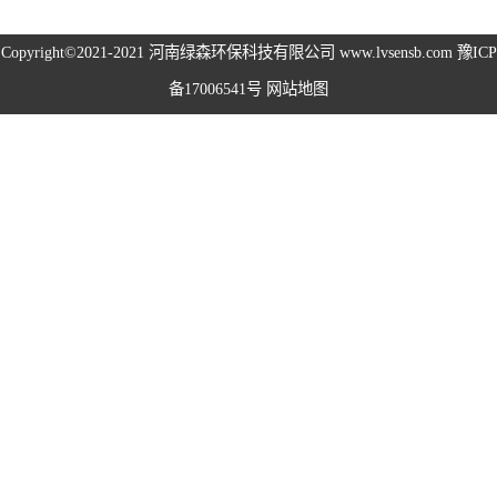
高空除尘雾桩
Copyright©2021-2021
河南绿森环保科技有限公司
www.lvsensb.com
豫ICP
备17006541号
网站地图
广场音乐喷泉
音乐喷泉
雾森系统