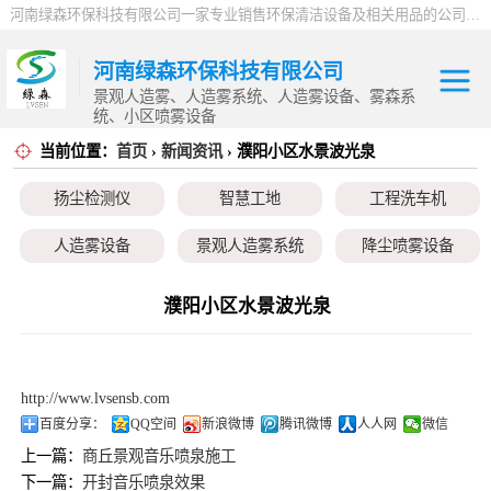
河南绿森环保科技有限公司一家专业销售环保清洁设备及相关用品的公司，产品包括：音乐喷泉、雾森系统、人造雾设备、景观人造雾、人造雾系统、小区喷雾设备、高压喷雾降尘设备、料仓喷雾除尘系统、喷雾降温加湿设备、郑州喷雾消毒设备，等八大系列上百个品种。
河南绿森环保科技有限公司
景观人造雾、人造雾系统、人造雾设备、雾森系
统、小区喷雾设备
当前位置：
首页
›
新闻资讯
› 濮阳小区水景波光泉
扬尘检测仪
扬尘检测仪
智慧工地
工程洗车机
智慧工地
人造雾设备
景观人造雾系统
降尘喷雾设备
工程洗车机
小区喷雾设备
高空除尘雾桩
广场音乐喷泉
濮阳小区水景波光泉
人造雾设备
音乐喷泉
雾森系统
景观人造雾系统
http://www.lvsensb.com
降尘喷雾设备
百度分享：
QQ空间
新浪微博
腾讯微博
人人网
微信
上一篇：
商丘景观音乐喷泉施工
小区喷雾设备
下一篇：
开封音乐喷泉效果