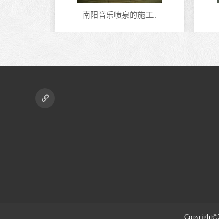
型..
南阳音乐喷泉的施工..
Copyright©