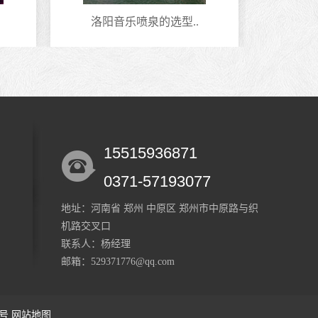
洛阳音乐喷泉的选型..
安
15515936871
0371-57193077
地址：河南省 郑州 中原区 郑州市中原路与织
机路交叉口
联系人：杨经理
邮箱：529371776@qq.com
1号
网站地图