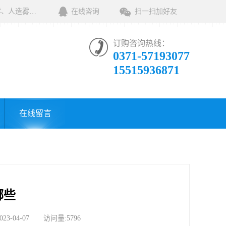
河南绿森环保科技有限公司一家专业销售环保清洁设备及相关用品的公司，产品包括：音乐喷泉、雾森系统、人造雾设备、景观人造雾、人造雾系统、小区喷雾设备、高压喷雾降尘设备、料仓喷雾除尘系统、喷雾降温加湿设备、郑州喷雾消毒设备，等八大系列上百个品种。
在线咨询
扫一扫加好友
订购咨询热线：
0371-57193077
15515936871
在线留言
哪些
04-07 访问量:5796