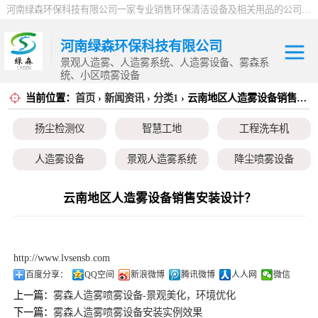
河南绿森环保科技有限公司一家专业销售环保清洁设备及相关用品的公司，产品包括：音乐喷泉、雾森系统、人造雾设备、景观人造雾、人造雾系统、小区喷雾设备、高压喷雾降尘设备、料仓喷雾除尘系统、喷雾降温加湿设备、郑州喷雾消毒设备，等八大系列上百个品种。
河南绿森环保科技有限公司
景观人造雾、人造雾系统、人造雾设备、雾森系
统、小区喷雾设备
当前位置：
首页
›
新闻资讯
›
分类1
› 云南地区人造雾设备销售安装设计？
扬尘检测仪
扬尘检测仪
智慧工地
工程洗车机
智慧工地
人造雾设备
景观人造雾系统
降尘喷雾设备
工程洗车机
小区喷雾设备
高空除尘雾桩
广场音乐喷泉
云南地区人造雾设备销售安装设计？
人造雾设备
音乐喷泉
雾森系统
景观人造雾系统
http://www.lvsensb.com
降尘喷雾设备
百度分享：
QQ空间
新浪微博
腾讯微博
人人网
微信
上一篇：
雾森人造雾喷雾设备-景观美化，环境优化
小区喷雾设备
下一篇：
雾森人造雾喷雾设备安装实例效果