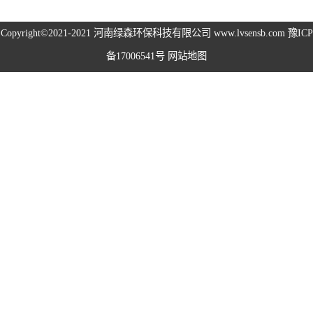
高空除尘雾桩
Copyright©2021-2021
河南绿森环保科技有限公司
www.lvsensb.com
豫ICP
备17006541号
网站地图
广场音乐喷泉
音乐喷泉
雾森系统