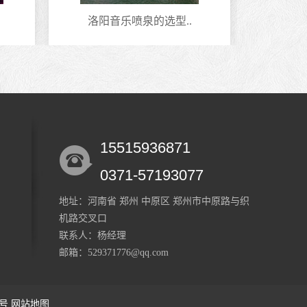
洛阳音乐喷泉的选型..
安
15515936871
0371-57193077
地址：河南省 郑州 中原区 郑州市中原路与织
机路交叉口
联系人：杨经理
邮箱：529371776@qq.com
1号
网站地图