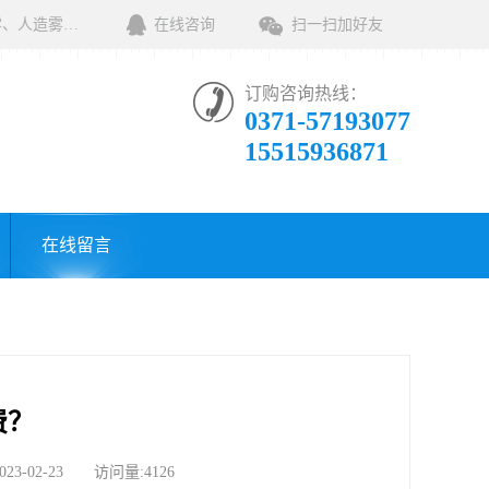
河南绿森环保科技有限公司一家专业销售环保清洁设备及相关用品的公司，产品包括：音乐喷泉、雾森系统、人造雾设备、景观人造雾、人造雾系统、小区喷雾设备、高压喷雾降尘设备、料仓喷雾除尘系统、喷雾降温加湿设备、郑州喷雾消毒设备，等八大系列上百个品种。
在线咨询
扫一扫加好友
订购咨询热线：
0371-57193077
15515936871
在线留言
费？
02-23 访问量:4126