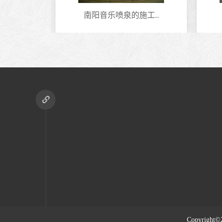
型..
南阳音乐喷泉的施工..
Copyright©