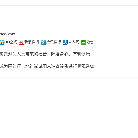
sensb.com
QQ空间
新浪微博
腾讯微博
人人网
微信
雾景观为人类带来的福音，陶冶身心，有利健康！
成为网红打卡地？试试用人造雾设备进行景观造雾