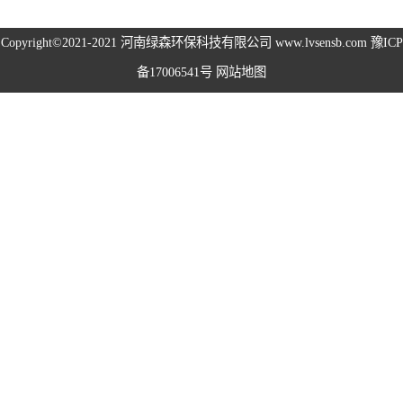
高空除尘雾桩
Copyright©2021-2021
河南绿森环保科技有限公司
www.lvsensb.com
豫ICP
备17006541号
网站地图
广场音乐喷泉
音乐喷泉
雾森系统