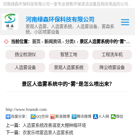
河南绿森环保科技有限公司一家专业销售环保清洁设备及相关用品的公司，产品包括：音乐喷泉、雾森系统、人造雾设备、景观人造雾、人造雾系统、小区喷雾设备、高压喷雾降尘设备、料仓喷雾除尘系统、喷雾降温加湿设备、郑州喷雾消毒设备，等八大系列上百个品种。
河南绿森环保科技有限公司
景观人造雾、人造雾系统、人造雾设备、雾森系
统、小区喷雾设备
当前位置：
首页
›
新闻资讯
›
分类1
› 景区人造雾系统中的“雾”是怎么喷出来？
扬尘检测仪
扬尘检测仪
智慧工地
工程洗车机
智慧工地
人造雾设备
景观人造雾系统
降尘喷雾设备
工程洗车机
小区喷雾设备
高空除尘雾桩
广场音乐喷泉
景区人造雾系统中的“雾”是怎么喷出来？
人造雾设备
音乐喷泉
雾森系统
景观人造雾系统
http://www.lvsensb.com
降尘喷雾设备
百度分享：
QQ空间
新浪微博
腾讯微博
人人网
微信
上一篇：
人造雾系统改善温室大棚种植环境
小区喷雾设备
下一篇：
农家乐喷雾造景人造雾系统