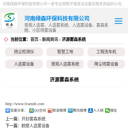
河南绿森环保科技有限公司一家专业销售环保清洁设备及相关用品的公司，产品包括：音乐喷泉、雾森系统、人造雾设备、景观人造雾、人造雾系统、小区喷雾设备、高压喷雾降尘设备、料仓喷雾除尘系统、喷雾降温加湿设备、郑州喷雾消毒设备，等八大系列上百个品种。
河南绿森环保科技有限公司
景观人造雾、人造雾系统、人造雾设备、雾森系
统、小区喷雾设备
当前位置：
首页
›
新闻资讯
› 济源雾森系统
扬尘检测仪
扬尘检测仪
智慧工地
工程洗车机
智慧工地
人造雾设备
景观人造雾系统
降尘喷雾设备
工程洗车机
小区喷雾设备
高空除尘雾桩
广场音乐喷泉
济源雾森系统
人造雾设备
音乐喷泉
雾森系统
景观人造雾系统
http://www.lvsensb.com
降尘喷雾设备
百度分享：
QQ空间
新浪微博
腾讯微博
人人网
微信
上一篇：
开封雾森系统
小区喷雾设备
下一篇：
鹤壁人造雾设备