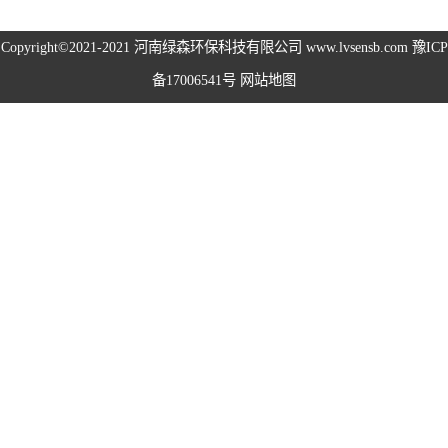
高空除尘雾桩
Copyright©2021-2021
河南绿森环保科技有限公司
www.lvsensb.com
豫ICP
备17006541号
网站地图
广场音乐喷泉
音乐喷泉
雾森系统