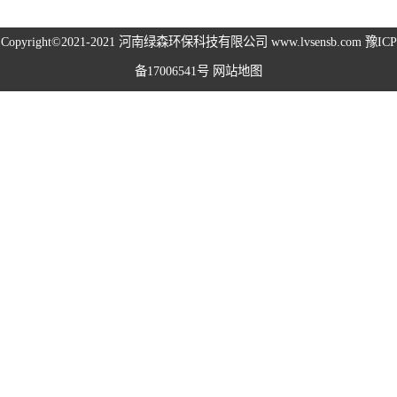
高空除尘雾桩
Copyright©2021-2021
河南绿森环保科技有限公司
www.lvsensb.com
豫ICP
备17006541号
网站地图
广场音乐喷泉
音乐喷泉
雾森系统