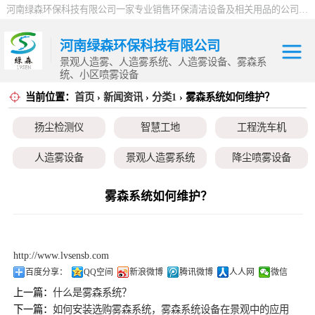
河南绿森环保科技有限公司一家专业销售环保清洁设备及相关用品的公司，产品包括：音乐喷泉、雾森系统、人造雾设备、景观人造雾、人造雾系统、小区喷雾设备、高压喷雾降尘设备、料仓喷雾除尘系统、喷雾降温加湿设备、郑州喷雾消毒设备，等八大系列上百个品种。
河南绿森环保科技有限公司
景观人造雾、人造雾系统、人造雾设备、雾森系
统、小区喷雾设备
当前位置：
首页
›
新闻资讯
›
分类1
› 雾森系统如何维护？
扬尘检测仪
扬尘检测仪
智慧工地
工程洗车机
智慧工地
人造雾设备
景观人造雾系统
降尘喷雾设备
工程洗车机
小区喷雾设备
高空除尘雾桩
广场音乐喷泉
雾森系统如何维护？
人造雾设备
音乐喷泉
雾森系统
景观人造雾系统
http://www.lvsensb.com
降尘喷雾设备
百度分享：
QQ空间
新浪微博
腾讯微博
人人网
微信
上一篇：
什么是雾森系统？
小区喷雾设备
下一篇：
如何安装选购雾森系统，雾森系统设备在景观中的应用