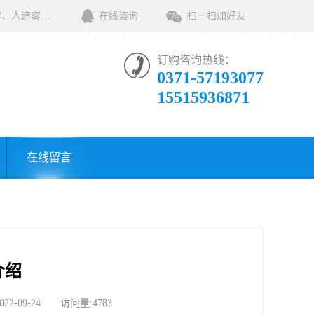
河南绿森环保科技有限公司一家专业销售环保清洁设备及相关用品的公司，产品包括：音乐喷泉、雾森系统、人造雾设备、景观人造雾、人造雾系统、小区喷雾设备、高压喷雾降尘设备、料仓喷雾除尘系统、喷雾降温加湿设备、郑州喷雾消毒设备，等八大系列上百个品种。
在线咨询
扫一扫加好友
订购咨询热线：
0371-57193077
15515936871
在线留言
介绍
09-24 访问量:4783