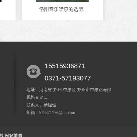
洛阳音乐喷泉的选型..
安
15515936871
0371-57193077
地址：河南省 郑州 中原区 郑州市中原路与织
机路交叉口
联系人：杨经理
邮箱：529371776@qq.com
1号
网站地图