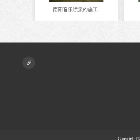
型..
南阳音乐喷泉的施工..
Copyright©