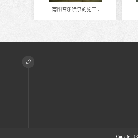
型..
南阳音乐喷泉的施工..
Copyright©