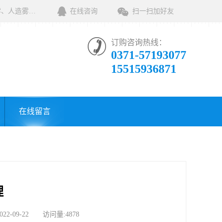
河南绿森环保科技有限公司一家专业销售环保清洁设备及相关用品的公司，产品包括：音乐喷泉、雾森系统、人造雾设备、景观人造雾、人造雾系统、小区喷雾设备、高压喷雾降尘设备、料仓喷雾除尘系统、喷雾降温加湿设备、郑州喷雾消毒设备，等八大系列上百个品种。
在线咨询
扫一扫加好友
订购咨询热线：
0371-57193077
15515936871
在线留言
理
09-22 访问量:4878