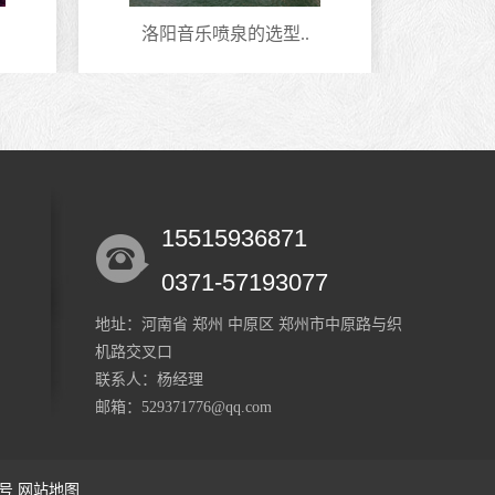
洛阳音乐喷泉的选型..
安
15515936871
0371-57193077
地址：河南省 郑州 中原区 郑州市中原路与织
机路交叉口
联系人：杨经理
邮箱：529371776@qq.com
1号
网站地图