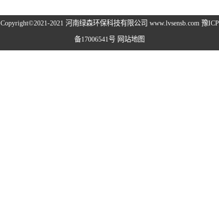
高空除尘雾桩
Copyright©2021-2021
河南绿森环保科技有限公司
www.lvsensb.com
豫ICP
备17006541号
网站地图
广场音乐喷泉
音乐喷泉
雾森系统