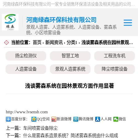
河南绿森环保科技有限公司一家专业销售环保清洁设备及相关用品的公司，产品包括：音乐喷泉、雾森系统、人造雾设备、景观人造雾、人造雾系统、小区喷雾设备、高压喷雾降尘设备、料仓喷雾除尘系统、喷雾降温加湿设备、郑州喷雾消毒设备，等八大系列上百个品种。
河南绿森环保科技有限公司
景观人造雾、人造雾系统、人造雾设备、雾森系
统、小区喷雾设备
当前位置：
首页
›
新闻资讯
›
分类1
› 浅谈雾森系统在园林景观方面作用显著
扬尘检测仪
扬尘检测仪
智慧工地
工程洗车机
智慧工地
人造雾设备
景观人造雾系统
降尘喷雾设备
工程洗车机
小区喷雾设备
高空除尘雾桩
广场音乐喷泉
浅谈雾森系统在园林景观方面作用显著
人造雾设备
音乐喷泉
雾森系统
景观人造雾系统
http://www.lvsensb.com
降尘喷雾设备
百度分享：
QQ空间
新浪微博
腾讯微博
人人网
微信
上一篇：
车间喷雾设备除尘
小区喷雾设备
下一篇：
什么是雾森系造景系统？简述雾森系统由什么组成