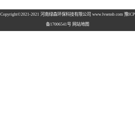
高空除尘雾桩
Copyright©2021-2021
河南绿森环保科技有限公司
www.lvsensb.com
豫ICP
备17006541号
网站地图
广场音乐喷泉
音乐喷泉
雾森系统