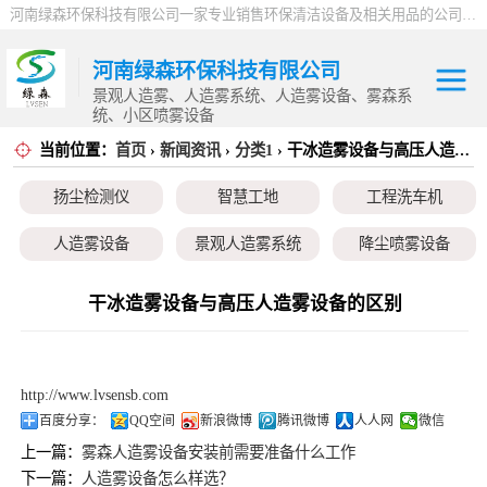
河南绿森环保科技有限公司一家专业销售环保清洁设备及相关用品的公司，产品包括：音乐喷泉、雾森系统、人造雾设备、景观人造雾、人造雾系统、小区喷雾设备、高压喷雾降尘设备、料仓喷雾除尘系统、喷雾降温加湿设备、郑州喷雾消毒设备，等八大系列上百个品种。
河南绿森环保科技有限公司
景观人造雾、人造雾系统、人造雾设备、雾森系
统、小区喷雾设备
当前位置：
首页
›
新闻资讯
›
分类1
› 干冰造雾设备与高压人造雾设备的区别
扬尘检测仪
扬尘检测仪
智慧工地
工程洗车机
智慧工地
人造雾设备
景观人造雾系统
降尘喷雾设备
工程洗车机
小区喷雾设备
高空除尘雾桩
广场音乐喷泉
干冰造雾设备与高压人造雾设备的区别
人造雾设备
音乐喷泉
雾森系统
景观人造雾系统
http://www.lvsensb.com
降尘喷雾设备
百度分享：
QQ空间
新浪微博
腾讯微博
人人网
微信
上一篇：
雾森人造雾设备安装前需要准备什么工作
小区喷雾设备
下一篇：
人造雾设备怎么样选？