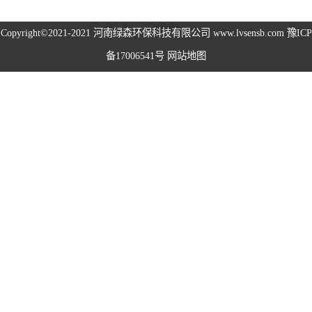
高空除尘雾桩
Copyright©2021-2021
河南绿森环保科技有限公司
www.lvsensb.com
豫ICP
备17006541号
网站地图
广场音乐喷泉
音乐喷泉
雾森系统