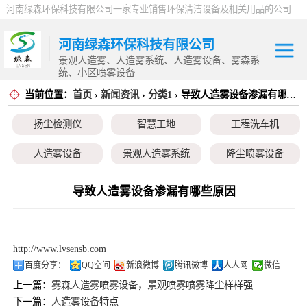
河南绿森环保科技有限公司一家专业销售环保清洁设备及相关用品的公司，产品包括：音乐喷泉、雾森系统、人造雾设备、景观人造雾、人造雾系统、小区喷雾设备、高压喷雾降尘设备、料仓喷雾除尘系统、喷雾降温加湿设备、郑州喷雾消毒设备，等八大系列上百个品种。
河南绿森环保科技有限公司
景观人造雾、人造雾系统、人造雾设备、雾森系
统、小区喷雾设备
当前位置：
首页
›
新闻资讯
›
分类1
› 导致人造雾设备渗漏有哪些原因
扬尘检测仪
扬尘检测仪
智慧工地
工程洗车机
智慧工地
人造雾设备
景观人造雾系统
降尘喷雾设备
工程洗车机
小区喷雾设备
高空除尘雾桩
广场音乐喷泉
导致人造雾设备渗漏有哪些原因
人造雾设备
音乐喷泉
雾森系统
景观人造雾系统
http://www.lvsensb.com
降尘喷雾设备
百度分享：
QQ空间
新浪微博
腾讯微博
人人网
微信
上一篇：
雾森人造雾喷雾设备，景观喷雾喷雾降尘样样强
小区喷雾设备
下一篇：
人造雾设备特点