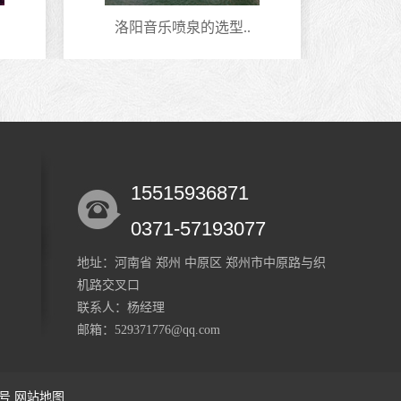
洛阳音乐喷泉的选型..
安
15515936871
0371-57193077
地址：河南省 郑州 中原区 郑州市中原路与织
机路交叉口
联系人：杨经理
邮箱：529371776@qq.com
1号
网站地图