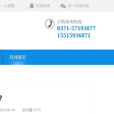
河南绿森环保科技有限公司一家专业销售环保清洁设备及相关用品的公司，产品包括：音乐喷泉、雾森系统、人造雾设备、景观人造雾、人造雾系统、小区喷雾设备、高压喷雾降尘设备、料仓喷雾除尘系统、喷雾降温加湿设备、郑州喷雾消毒设备，等八大系列上百个品种。
在线咨询
扫一扫加好友
订购咨询热线：
0371-57193077
15515936871
在线留言
？
08-18 访问量:4755