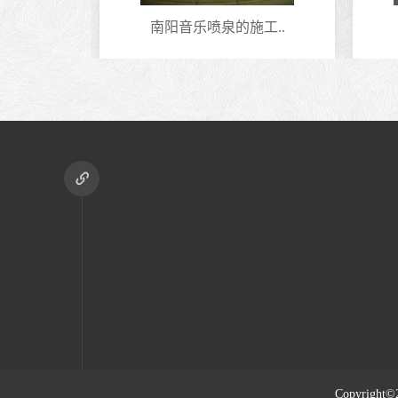
型..
南阳音乐喷泉的施工..
Copyright©