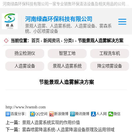
河南绿森环保科技有限公司一家专业销售环保清洁设备及相关用品的公司，产品包括：音乐喷泉、雾森系统、人造雾设备、景观人造雾、人造雾系统、小区喷雾设备、高压喷雾降尘设备、料仓喷雾除尘系统、喷雾降温加湿设备、郑州喷雾消毒设备，等八大系列上百个品种。
河南绿森环保科技有限公司
景观人造雾、人造雾系统、人造雾设备、雾森系
统、小区喷雾设备
当前位置：
首页
›
新闻资讯
›
分类1
› 节能景观人造雾解决方案
扬尘检测仪
扬尘检测仪
智慧工地
工程洗车机
智慧工地
人造雾设备
景观人造雾系统
降尘喷雾设备
工程洗车机
小区喷雾设备
高空除尘雾桩
广场音乐喷泉
节能景观人造雾解决方案
人造雾设备
音乐喷泉
雾森系统
景观人造雾系统
http://www.lvsensb.com
降尘喷雾设备
百度分享：
QQ空间
新浪微博
腾讯微博
人人网
微信
上一篇：
景观人造雾系统实现的作用价值
小区喷雾设备
下一篇：
雾森喷雾降温系统-人造雾降温设备原理及运用领域