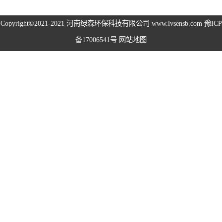
高空除尘雾桩
Copyright©2021-2021
河南绿森环保科技有限公司
www.lvsensb.com
豫ICP
备17006541号
网站地图
广场音乐喷泉
音乐喷泉
雾森系统