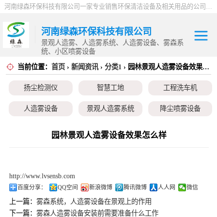
河南绿森环保科技有限公司一家专业销售环保清洁设备及相关用品的公司，产品包括：音乐喷泉、雾森系统、人造雾设备、景观人造雾、人造雾系统、小区喷雾设备、高压喷雾降尘设备、料仓喷雾除尘系统、喷雾降温加湿设备、郑州喷雾消毒设备，等八大系列上百个品种。
河南绿森环保科技有限公司
景观人造雾、人造雾系统、人造雾设备、雾森系
统、小区喷雾设备
当前位置：
首页
›
新闻资讯
›
分类1
› 园林景观人造雾设备效果怎么样
扬尘检测仪
扬尘检测仪
智慧工地
工程洗车机
智慧工地
人造雾设备
景观人造雾系统
降尘喷雾设备
工程洗车机
小区喷雾设备
高空除尘雾桩
广场音乐喷泉
园林景观人造雾设备效果怎么样
人造雾设备
音乐喷泉
雾森系统
景观人造雾系统
http://www.lvsensb.com
降尘喷雾设备
百度分享：
QQ空间
新浪微博
腾讯微博
人人网
微信
上一篇：
雾森系统，人造雾设备在景观上的作用
小区喷雾设备
下一篇：
雾森人造雾设备安装前需要准备什么工作