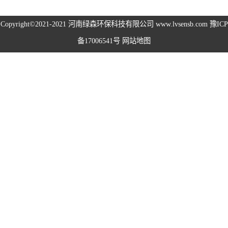
高空除尘雾桩
Copyright©2021-2021
河南绿森环保科技有限公司
www.lvsensb.com
豫ICP
备17006541号
网站地图
广场音乐喷泉
音乐喷泉
雾森系统