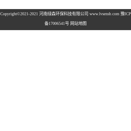
高空除尘雾桩
Copyright©2021-2021
河南绿森环保科技有限公司
www.lvsensb.com
豫ICP
备17006541号
网站地图
广场音乐喷泉
音乐喷泉
雾森系统