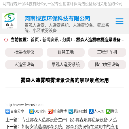
河南绿森环保科技有限公司一家专业销售环保清洁设备及相关用品的公司，产品包括：音乐喷泉、雾森系统、人造雾设备、景观人造雾、人造雾系统、小区喷雾设备、高压喷雾降尘设备、料仓喷雾除尘系统、喷雾降温加湿设备、郑州喷雾消毒设备，等八大系列上百个品种。
河南绿森环保科技有限公司
景观人造雾、人造雾系统、人造雾设备、雾森系
统、小区喷雾设备
当前位置：
首页
›
新闻资讯
›
分类1
› 雾森人造雾喷雾造景设备的景观景点运用
扬尘检测仪
扬尘检测仪
智慧工地
工程洗车机
智慧工地
人造雾设备
景观人造雾系统
降尘喷雾设备
工程洗车机
小区喷雾设备
高空除尘雾桩
广场音乐喷泉
雾森人造雾喷雾造景设备的景观景点运用
人造雾设备
音乐喷泉
雾森系统
景观人造雾系统
http://www.lvsensb.com
降尘喷雾设备
百度分享：
QQ空间
新浪微博
腾讯微博
人人网
微信
上一篇：
专业雾森人造雾设备生产厂家-雾森喷雾造景设备-人造雾园林景观设计
小区喷雾设备
下一篇：
如何安装选购雾森系统，雾森系统设备在景观中的应用