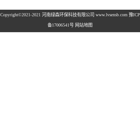
高空除尘雾桩
Copyright©2021-2021
河南绿森环保科技有限公司
www.lvsensb.com
豫ICP
备17006541号
网站地图
广场音乐喷泉
音乐喷泉
雾森系统