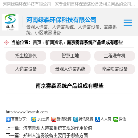
河南绿森环保科技有限公司一家专业销售环保清洁设备及相关用品的公司，产品包括：音乐喷泉、雾森系统、人造雾设备、景观人造雾、人造雾系统、小区喷雾设备、高压喷雾降尘设备、料仓喷雾除尘系统、喷雾降温加湿设备、郑州喷雾消毒设备，等八大系列上百个品种。
河南绿森环保科技有限公司
景观人造雾、人造雾系统、人造雾设备、雾森系
统、小区喷雾设备
当前位置：
首页
›
新闻资讯
› 南京雾森系统产品组成有哪些
扬尘检测仪
扬尘检测仪
智慧工地
工程洗车机
智慧工地
人造雾设备
景观人造雾系统
降尘喷雾设备
工程洗车机
小区喷雾设备
高空除尘雾桩
广场音乐喷泉
南京雾森系统产品组成有哪些
人造雾设备
音乐喷泉
雾森系统
景观人造雾系统
http://www.lvsensb.com
降尘喷雾设备
百度分享：
QQ空间
新浪微博
腾讯微博
人人网
微信
上一篇：
济南景观人造雾系统实现的作用价值
小区喷雾设备
下一篇：
郑州人造雾设备主要用于哪些方面