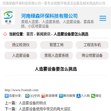
河南绿森环保科技有限公司一家专业销售环保清洁设备及相关用品的公司，产品包括：音乐喷泉、雾森系统、人造雾设备、景观人造雾、人造雾系统、小区喷雾设备、高压喷雾降尘设备、料仓喷雾除尘系统、喷雾降温加湿设备、郑州喷雾消毒设备，等八大系列上百个品种。
河南绿森环保科技有限公司
景观人造雾、人造雾系统、人造雾设备、雾森系
统、小区喷雾设备
当前位置：
首页
›
新闻资讯
› 人造雾设备要怎么挑选
扬尘检测仪
扬尘检测仪
智慧工地
工程洗车机
智慧工地
人造雾设备
景观人造雾系统
降尘喷雾设备
工程洗车机
小区喷雾设备
高空除尘雾桩
广场音乐喷泉
人造雾设备要怎么挑选
人造雾设备
音乐喷泉
雾森系统
景观人造雾系统
http://www.lvsensb.com
降尘喷雾设备
百度分享：
QQ空间
新浪微博
腾讯微博
人人网
微信
上一篇：
人造雾设备的特点
小区喷雾设备
下一篇：
人造雾设备使用中常见的两大误区