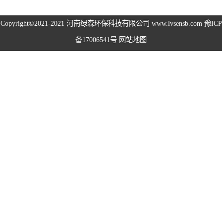
高空除尘雾桩
Copyright©2021-2021
河南绿森环保科技有限公司
www.lvsensb.com
豫ICP
备17006541号
网站地图
广场音乐喷泉
音乐喷泉
雾森系统