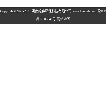
高空除尘雾桩
Copyright©2021-2021
河南绿森环保科技有限公司
www.lvsensb.com
豫ICP
备17006541号
网站地图
广场音乐喷泉
音乐喷泉
雾森系统