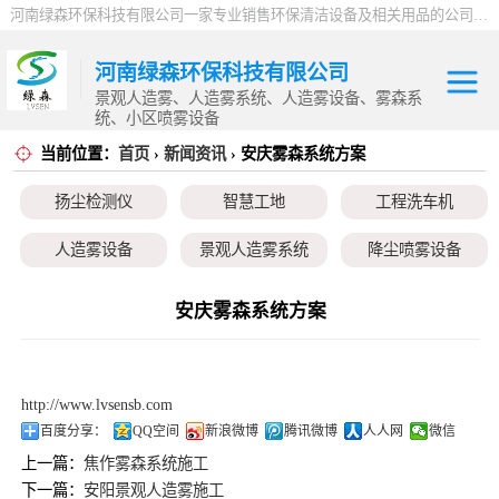
河南绿森环保科技有限公司一家专业销售环保清洁设备及相关用品的公司，产品包括：音乐喷泉、雾森系统、人造雾设备、景观人造雾、人造雾系统、小区喷雾设备、高压喷雾降尘设备、料仓喷雾除尘系统、喷雾降温加湿设备、郑州喷雾消毒设备，等八大系列上百个品种。
河南绿森环保科技有限公司
景观人造雾、人造雾系统、人造雾设备、雾森系
统、小区喷雾设备
当前位置：
首页
›
新闻资讯
› 安庆雾森系统方案
扬尘检测仪
扬尘检测仪
智慧工地
工程洗车机
智慧工地
人造雾设备
景观人造雾系统
降尘喷雾设备
工程洗车机
小区喷雾设备
高空除尘雾桩
广场音乐喷泉
安庆雾森系统方案
人造雾设备
音乐喷泉
雾森系统
景观人造雾系统
http://www.lvsensb.com
降尘喷雾设备
百度分享：
QQ空间
新浪微博
腾讯微博
人人网
微信
上一篇：
焦作雾森系统施工
小区喷雾设备
下一篇：
安阳景观人造雾施工