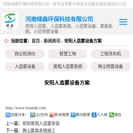
河南绿森环保科技有限公司一家专业销售环保清洁设备及相关用品的公司，产品包括：音乐喷泉、雾森系统、人造雾设备、景观人造雾、人造雾系统、小区喷雾设备、高压喷雾降尘设备、料仓喷雾除尘系统、喷雾降温加湿设备、郑州喷雾消毒设备，等八大系列上百个品种。
河南绿森环保科技有限公司
景观人造雾、人造雾系统、人造雾设备、雾森系
统、小区喷雾设备
当前位置：
首页
›
新闻资讯
› 安阳人造雾设备方案
扬尘检测仪
扬尘检测仪
智慧工地
工程洗车机
智慧工地
人造雾设备
景观人造雾系统
降尘喷雾设备
工程洗车机
小区喷雾设备
高空除尘雾桩
广场音乐喷泉
安阳人造雾设备方案
人造雾设备
音乐喷泉
雾森系统
景观人造雾系统
http://www.lvsensb.com
降尘喷雾设备
百度分享：
QQ空间
新浪微博
腾讯微博
人人网
微信
上一篇：
安阳景观人造雾安装
小区喷雾设备
下一篇：
黄山雾森系统施工