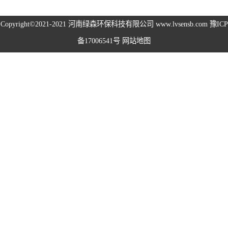
高空除尘雾桩
Copyright©2021-2021
河南绿森环保科技有限公司
www.lvsensb.com
豫ICP
备17006541号
网站地图
广场音乐喷泉
音乐喷泉
雾森系统