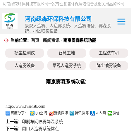
河南绿森环保科技有限公司一家专业销售环保清洁设备及相关用品的公司，产品包括：音乐喷泉、雾森系统、人造雾设备、景观人造雾、人造雾系统、小区喷雾设备、高压喷雾降尘设备、料仓喷雾除尘系统、喷雾降温加湿设备、郑州喷雾消毒设备，等八大系列上百个品种。
河南绿森环保科技有限公司
景观人造雾、人造雾系统、人造雾设备、雾森系
统、小区喷雾设备
当前位置：
首页
›
新闻资讯
› 南京雾森系统功能
扬尘检测仪
扬尘检测仪
智慧工地
工程洗车机
智慧工地
人造雾设备
景观人造雾系统
降尘喷雾设备
工程洗车机
小区喷雾设备
高空除尘雾桩
广场音乐喷泉
南京雾森系统功能
人造雾设备
音乐喷泉
雾森系统
景观人造雾系统
http://www.lvsensb.com
降尘喷雾设备
百度分享：
QQ空间
新浪微博
腾讯微博
人人网
微信
上一篇：
印刷车间喷雾降温系统
小区喷雾设备
下一篇：
周口人造雾系统优点