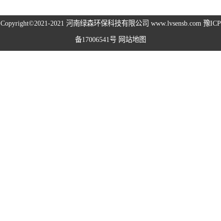
高空除尘雾桩
Copyright©2021-2021
河南绿森环保科技有限公司
www.lvsensb.com
豫ICP
备17006541号
网站地图
广场音乐喷泉
音乐喷泉
雾森系统