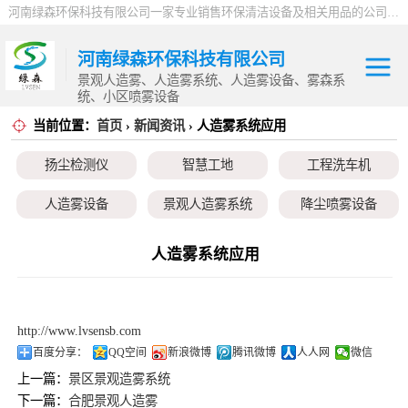
河南绿森环保科技有限公司一家专业销售环保清洁设备及相关用品的公司，产品包括：音乐喷泉、雾森系统、人造雾设备、景观人造雾、人造雾系统、小区喷雾设备、高压喷雾降尘设备、料仓喷雾除尘系统、喷雾降温加湿设备、郑州喷雾消毒设备，等八大系列上百个品种。
河南绿森环保科技有限公司
景观人造雾、人造雾系统、人造雾设备、雾森系
统、小区喷雾设备
当前位置：
首页
›
新闻资讯
› 人造雾系统应用
扬尘检测仪
扬尘检测仪
智慧工地
工程洗车机
智慧工地
人造雾设备
景观人造雾系统
降尘喷雾设备
工程洗车机
小区喷雾设备
高空除尘雾桩
广场音乐喷泉
人造雾系统应用
人造雾设备
音乐喷泉
雾森系统
景观人造雾系统
http://www.lvsensb.com
降尘喷雾设备
百度分享：
QQ空间
新浪微博
腾讯微博
人人网
微信
上一篇：
景区景观造雾系统
小区喷雾设备
下一篇：
合肥景观人造雾