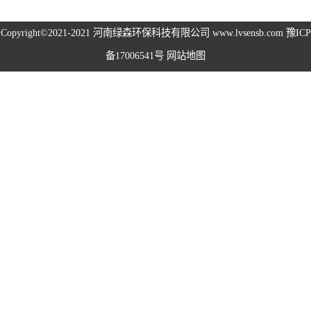
高空除尘雾桩
Copyright©2021-2021
河南绿森环保科技有限公司
www.lvsensb.com
豫ICP
备17006541号
网站地图
广场音乐喷泉
音乐喷泉
雾森系统