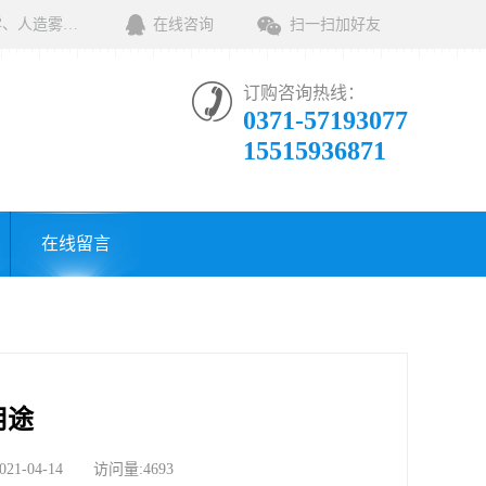
河南绿森环保科技有限公司一家专业销售环保清洁设备及相关用品的公司，产品包括：音乐喷泉、雾森系统、人造雾设备、景观人造雾、人造雾系统、小区喷雾设备、高压喷雾降尘设备、料仓喷雾除尘系统、喷雾降温加湿设备、郑州喷雾消毒设备，等八大系列上百个品种。
在线咨询
扫一扫加好友
订购咨询热线：
0371-57193077
15515936871
在线留言
用途
04-14 访问量:4693