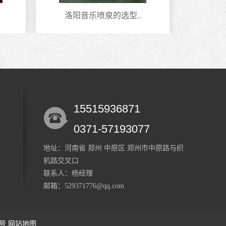
洛阳音乐喷泉的选型..
安
15515936871
0371-57193077
地址：河南省 郑州 中原区 郑州市中原路与织
机路交叉口
联系人：杨经理
邮箱：529371776@qq.com
1号
网站地图