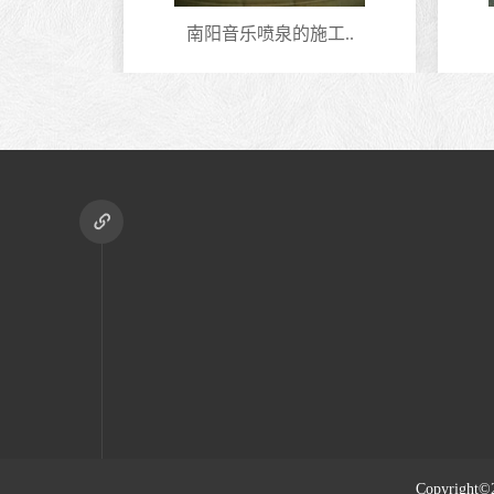
型..
南阳音乐喷泉的施工..
Copyright©