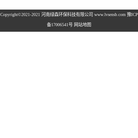
高空除尘雾桩
Copyright©2021-2021
河南绿森环保科技有限公司
www.lvsensb.com
豫ICP
备17006541号
网站地图
广场音乐喷泉
音乐喷泉
雾森系统