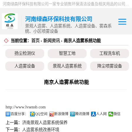
河南绿森环保科技有限公司一家专业销售环保清洁设备及相关用品的公司，产品包括：音乐喷泉、雾森系统、人造雾设备、景观人造雾、人造雾系统、小区喷雾设备、高压喷雾降尘设备、料仓喷雾除尘系统、喷雾降温加湿设备、郑州喷雾消毒设备，等八大系列上百个品种。
河南绿森环保科技有限公司
景观人造雾、人造雾系统、人造雾设备、雾森系
统、小区喷雾设备
当前位置：
首页
›
新闻资讯
› 南京人造雾系统功能
扬尘检测仪
扬尘检测仪
智慧工地
工程洗车机
智慧工地
人造雾设备
景观人造雾系统
降尘喷雾设备
工程洗车机
小区喷雾设备
高空除尘雾桩
广场音乐喷泉
南京人造雾系统功能
人造雾设备
音乐喷泉
雾森系统
景观人造雾系统
http://www.lvsensb.com
降尘喷雾设备
百度分享：
QQ空间
新浪微博
腾讯微博
人人网
微信
上一篇：
济南景观人造雾系统保养
小区喷雾设备
下一篇：
人造雾系统改善环境