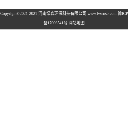
高空除尘雾桩
Copyright©2021-2021
河南绿森环保科技有限公司
www.lvsensb.com
豫ICP
备17006541号
网站地图
广场音乐喷泉
音乐喷泉
雾森系统