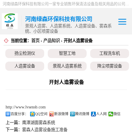
河南绿森环保科技有限公司一家专业销售环保清洁设备及相关用品的公司，产品包括：音乐喷泉、雾森系统、人造雾设备、景观人造雾、人造雾系统、小区喷雾设备、高压喷雾降尘设备、料仓喷雾除尘系统、喷雾降温加湿设备、郑州喷雾消毒设备，等八大系列上百个品种。
河南绿森环保科技有限公司
景观人造雾、人造雾系统、人造雾设备、雾森系
统、小区喷雾设备
当前位置：
首页
›
产品知识
› 开封人造雾设备
扬尘检测仪
扬尘检测仪
智慧工地
工程洗车机
智慧工地
人造雾设备
景观人造雾系统
降尘喷雾设备
工程洗车机
小区喷雾设备
高空除尘雾桩
广场音乐喷泉
开封人造雾设备
人造雾设备
音乐喷泉
雾森系统
景观人造雾系统
http://www.lvsensb.com
降尘喷雾设备
百度分享：
QQ空间
新浪微博
腾讯微博
人人网
微信
上一篇：
鹰潭湖面雾森系统
小区喷雾设备
下一篇：
雾森人造雾设备施工准备