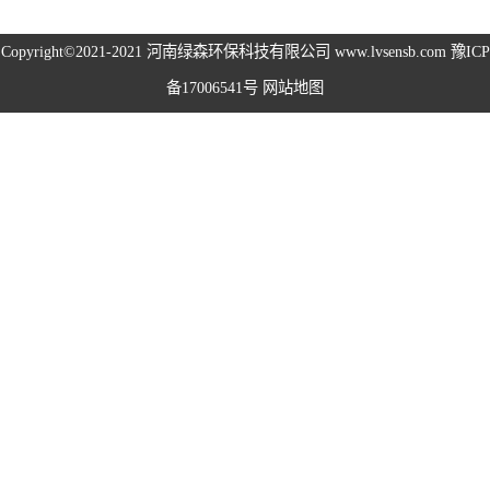
高空除尘雾桩
Copyright©2021-2021
河南绿森环保科技有限公司
www.lvsensb.com
豫ICP
备17006541号
网站地图
广场音乐喷泉
音乐喷泉
雾森系统