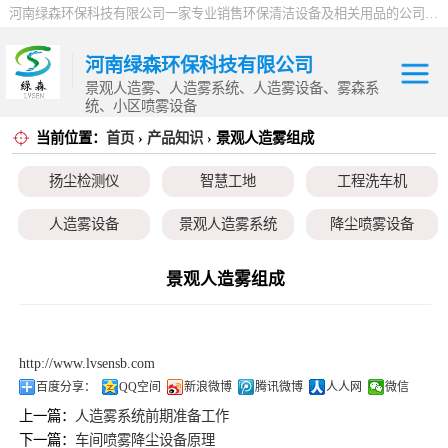
河南绿森环保科技有限公司一家专业销售环保清洁设备及相关用品的公司，产品包括：音乐喷泉、雾森系统、人造雾设备、景观人造雾、人造雾系统、小区喷雾设备、高压喷雾降尘设备、料仓喷雾除尘系统、喷雾降温加湿设备、郑州喷雾消毒设备，等八大系列上百个品种。
河南绿森环保科技有限公司
景观人造雾、人造雾系统、人造雾设备、雾森系
统、小区喷雾设备
当前位置：
首页
›
产品知识
› 景观人造雾组成
扬尘检测仪
扬尘检测仪
智慧工地
工程洗车机
智慧工地
人造雾设备
景观人造雾系统
降尘喷雾设备
工程洗车机
小区喷雾设备
高空除尘雾桩
广场音乐喷泉
景观人造雾组成
人造雾设备
音乐喷泉
雾森系统
景观人造雾系统
http://www.lvsensb.com
降尘喷雾设备
百度分享：
QQ空间
新浪微博
腾讯微博
人人网
微信
上一篇：
人造雾系统前期准备工作
小区喷雾设备
下一篇：
车间喷雾降尘设备原理