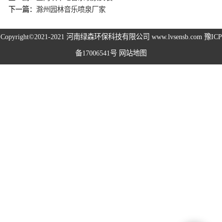
下一篇：
滁州园林音乐喷泉厂家
高空除尘雾桩
Copyright©2021-2021
河南绿森环保科技有限公司
www.lvsensb.com
豫ICP
广场音乐喷泉
备17006541号
网站地图
音乐喷泉
雾森系统