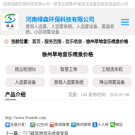
河南绿森环保科技有限公司一家专业销售环保清洁设备及相关用品的公司，产品包括：音乐喷泉、雾森系统、人造雾设备、景观人造雾、人造雾系统、小区喷雾设备、高压喷雾降尘设备、料仓喷雾除尘系统、喷雾降温加湿设备、郑州喷雾消毒设备，等八大系列上百个品种。
河南绿森环保科技有限公司
景观人造雾、人造雾系统、人造雾设备、雾森系
统、小区喷雾设备
当前位置：
首页
›
服务范围
›
音乐喷泉
› 徐州旱地音乐喷泉价格
扬尘检测仪
徐州旱地音乐喷泉价格
智慧工地
扬尘检测仪
智慧工地
工程洗车机
工程洗车机
人造雾设备
景观人造雾系统
降尘喷雾设备
人造雾设备
产品介绍
流量：144 发布时间：2026-07-08
小区喷雾设备
高空除尘雾桩
广场音乐喷泉
景观人造雾系统
音乐喷泉
雾森系统
降尘喷雾设备
http://www.lvsensb.com
百度分享：
QQ空间
新浪微博
腾讯微博
人人网
微信
小区喷雾设备
上一篇：
三门峡旱地音乐喷泉安装