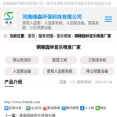
河南绿森环保科技有限公司一家专业销售环保清洁设备及相关用品的公司，产品包括：音乐喷泉、雾森系统、人造雾设备、景观人造雾、人造雾系统、小区喷雾设备、高压喷雾降尘设备、料仓喷雾除尘系统、喷雾降温加湿设备、郑州喷雾消毒设备，等八大系列上百个品种。
河南绿森环保科技有限公司
景观人造雾、人造雾系统、人造雾设备、雾森系
统、小区喷雾设备
当前位置：
首页
›
服务范围
›
音乐喷泉
› 铜陵园林音乐喷泉厂家
扬尘检测仪
铜陵园林音乐喷泉厂家
智慧工地
扬尘检测仪
智慧工地
工程洗车机
工程洗车机
人造雾设备
景观人造雾系统
降尘喷雾设备
人造雾设备
产品介绍
流量：171 发布时间：2026-07-04
小区喷雾设备
高空除尘雾桩
广场音乐喷泉
景观人造雾系统
音乐喷泉
雾森系统
降尘喷雾设备
http://www.lvsensb.com
百度分享：
QQ空间
新浪微博
腾讯微博
人人网
微信
小区喷雾设备
上一篇：
淮南园林音乐喷泉价格