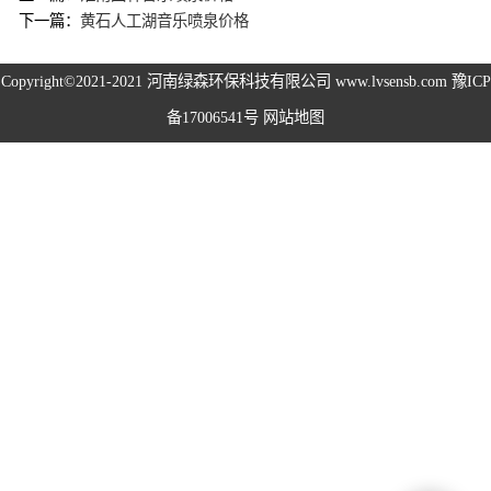
下一篇：
黄石人工湖音乐喷泉价格
高空除尘雾桩
Copyright©2021-2021
河南绿森环保科技有限公司
www.lvsensb.com
豫ICP
广场音乐喷泉
备17006541号
网站地图
音乐喷泉
雾森系统